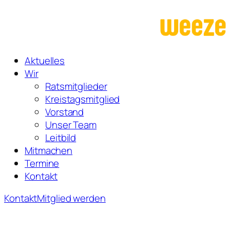
Zum
Inhalt
springen
Aktuelles
Wir
Ratsmitglieder
Kreistagsmitglied
Vorstand
Unser Team
Leitbild
Mitmachen
Termine
Kontakt
Kontakt
Mitglied werden