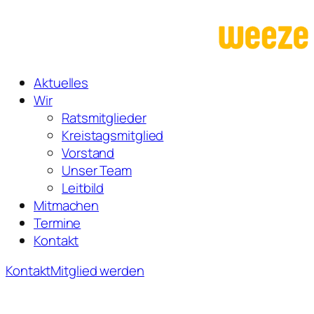
Zum
Inhalt
springen
Aktuelles
Wir
Ratsmitglieder
Kreistagsmitglied
Vorstand
Unser Team
Leitbild
Mitmachen
Termine
Kontakt
Kontakt
Mitglied werden