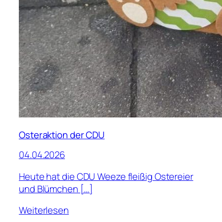
Osteraktion der CDU
04.04.2026
Heute hat die CDU Weeze fleißig Ostereier
und Blümchen […]
Weiterlesen