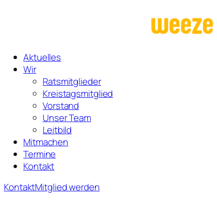
Zum
Inhalt
springen
Aktuelles
Wir
Ratsmitglieder
Kreistagsmitglied
Vorstand
Unser Team
Leitbild
Mitmachen
Termine
Kontakt
Kontakt
Mitglied werden