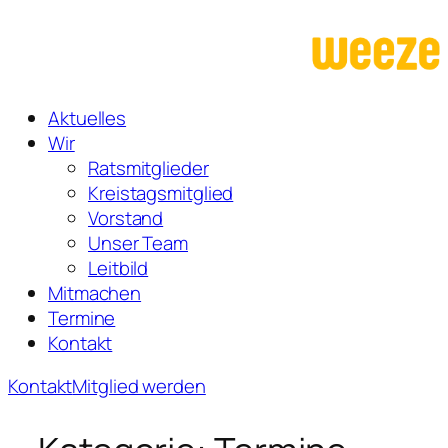
Zum
Inhalt
springen
Aktuelles
Wir
Ratsmitglieder
Kreistagsmitglied
Vorstand
Unser Team
Leitbild
Mitmachen
Termine
Kontakt
Kontakt
Mitglied werden