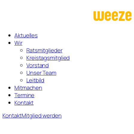
Zum
Inhalt
springen
Aktuelles
Wir
Ratsmitglieder
Kreistagsmitglied
Vorstand
Unser Team
Leitbild
Mitmachen
Termine
Kontakt
Kontakt
Mitglied werden