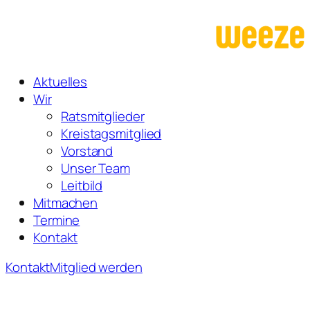
Zum
Inhalt
springen
Aktuelles
Wir
Ratsmitglieder
Kreistagsmitglied
Vorstand
Unser Team
Leitbild
Mitmachen
Termine
Kontakt
Kontakt
Mitglied werden