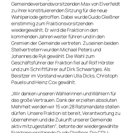
Gemeindeverbandsvorsitzenden Max von Elverfeldt
zu ihrer konstituierenden Sitzung für die neue
Wahlperiode getroffen. Dabei wurde Guido Gleißner
einstimmig zum Fraktionsvorsitzenden
wiedergewählt. Er wird die Fraktion in den
kommenden Jahren weiter führen und in den
Gremien der Gemeinde vertreten. Zu seinen beiden
Stellvertretern wurden Michael Peters und
Johannes de Ryk gewählt. Die Wahl zum
Geschäftsführer der Fraktion fiel auf Rolf Hörster
und zum Schriftführer auf Dirk Schwartges. Als
Beisitzer im Vorstand wurden Ulla Dicks, Christoph
Pauels und Heinz Cox gewählt.
„Wir danken unseren Wählerinnen und Wählern für
das große Vertrauen. Dank der erzielten absoluten
Mehrheit werden wir 15 von 28 Ratsmandate stellen
dürfen. Unsere Fraktion ist bereit, Verantwortung zu
übernehmen und die Zukunft unserer Gemeinde
aktiv mitzugestalten“, betonte der wiedergewählte
Fraktionsvorsitzende Guido Gleißner. Die CDU-