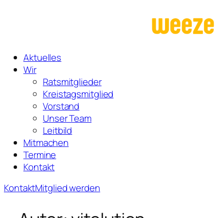
Zum
Inhalt
springen
Aktuelles
Wir
Ratsmitglieder
Kreistagsmitglied
Vorstand
Unser Team
Leitbild
Mitmachen
Termine
Kontakt
Kontakt
Mitglied werden