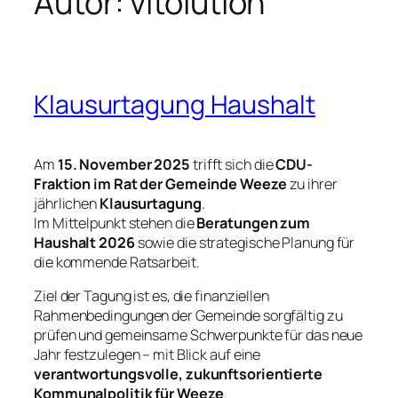
Autor:
vitolution
Klausurtagung Haushalt
Am
15. November 2025
trifft sich die
CDU-
Fraktion im Rat der Gemeinde Weeze
zu ihrer
jährlichen
Klausurtagung
.
Im Mittelpunkt stehen die
Beratungen zum
Haushalt 2026
sowie die strategische Planung für
die kommende Ratsarbeit.
Ziel der Tagung ist es, die finanziellen
Rahmenbedingungen der Gemeinde sorgfältig zu
prüfen und gemeinsame Schwerpunkte für das neue
Jahr festzulegen – mit Blick auf eine
verantwortungsvolle, zukunftsorientierte
Kommunalpolitik für Weeze
.